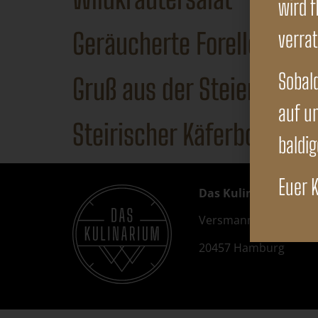
wird f
verra
Geräucherte Forelle
Sobald
Gruß aus der Steiermark
auf u
Steirischer Käferbohnens
baldi
Euer 
Das Kulinarium
Versmannstrasse 12/
20457 Hamburg