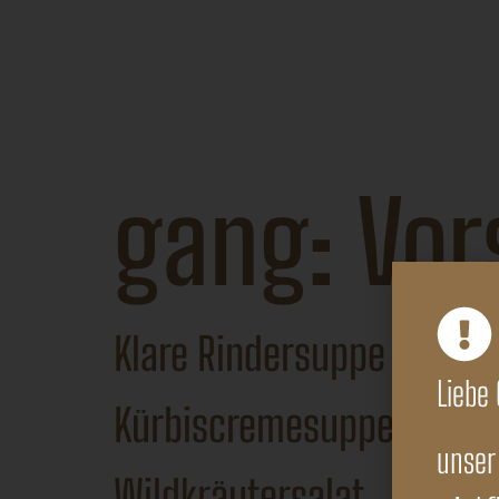
Das Kulinarium
– Versmannstrasse 12, 20457 Hamburg,
gang:
Vor
Klare Rindersuppe
Liebe 
Kürbiscremesuppe
unser 
Wildkräutersalat