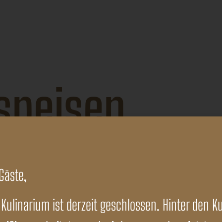
 Tel:
+49 40 79416766 118
speisen
Gäste,
Kulinarium ist derzeit geschlossen. Hinter den K