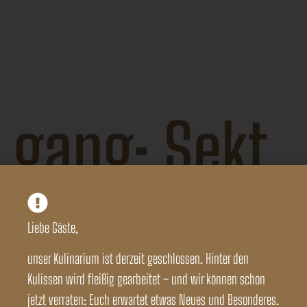
Das Kulinarium
–
Versmannstrasse 12, 20457
Hamburg, Tel:
+49 40
79416766 118
gang:
Sekt
Brut Rose Bründlmayer
Liebe Gäste,
unser Kulinarium ist derzeit geschlossen. Hinter den
Kulissen wird fleißig gearbeitet – und wir können schon
jetzt verraten: Euch erwartet etwas Neues und Besonderes.