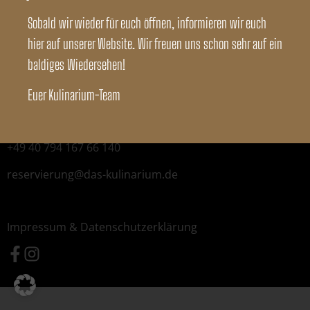
Sobald wir wieder für euch öffnen, informieren wir euch
hier auf unserer Website. Wir freuen uns schon sehr auf ein
baldiges Wiedersehen!
Das Kulinarium
Versmannstrasse 12/14
Euer Kulinarium-Team
20457 Hamburg
+49 40 794 167 66 140
reservierung@
das-kulinarium.de
Impressum & Datenschutzerklärung