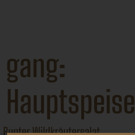
Das Kulinarium
–
Versmannstrasse 12, 20457
Hamburg, Tel:
+49 40
79416766 118
gang:
Hauptspeis
Bunter Wildkräutersalat