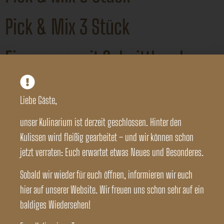
Pick & Mix 3 Stück
Eiercreme mit Schnittlauch
(C,G)
Liebe Gäste,
Kernölaufstrich (G)
unser Kulinarium ist derzeit geschlossen. Hinter den
Kulissen wird fleißig gearbeitet – und wir können schon
Liptauer (G)
jetzt verraten: Euch erwartet etwas Neues und Besonderes.
Grammer-Apfelschmalz (L)
Sobald wir wieder für euch öffnen, informieren wir euch
hier auf unserer Website. Wir freuen uns schon sehr auf ein
baldiges Wiedersehen!
Erdäpfelkläse (G,L)