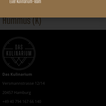
Euer Kulinarium-Team
Steirischer Käferbohnen-
Hummus (K)
Das Kulinarium
Versmannstrasse 12/14
20457 Hamburg
+49 40 794 167 66 140