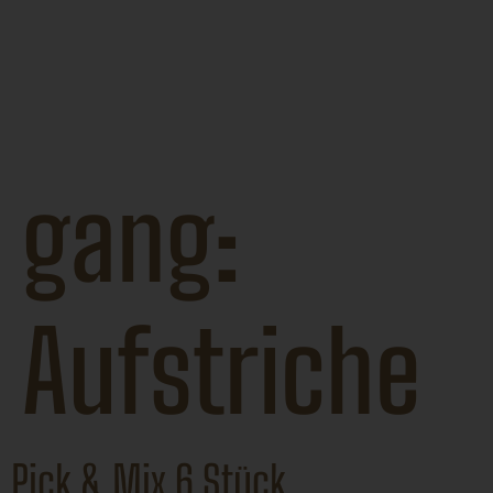
Das Kulinarium
–
Versmannstrasse 12, 20457
Hamburg, Tel:
+49 40
79416766 118
gang:
Aufstriche
Pick & Mix 6 Stück